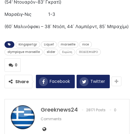
(54′ Ντουαρόν-83′ Γκρατί)
Μαρσέιγ-Νις 1-3
(60΄ Μαλινόφσκι – 38΄ Ντιόπ, 44΄ Λαμπόρντ, 85΄ Μπραχίμι)
Kingsportgr
Lique1
marseille
nice
olympique marseille
slider
Ευρώπη
ΠΟΔΟΣΦΑΙΡΟ
0
Facebook
Twitter
Share
Greeknews24
28171 Posts
0
Comments