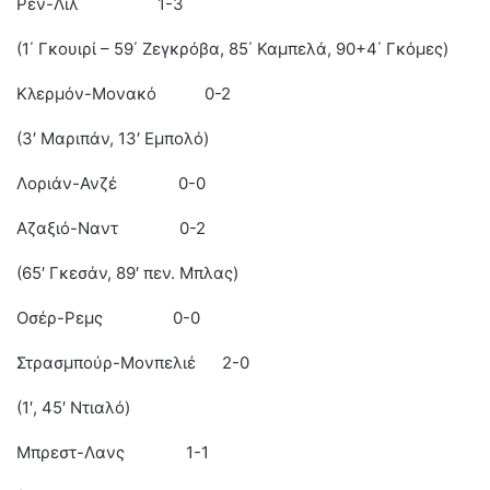
Ρεν-Λιλ 1-3
(1΄ Γκουιρί – 59΄ Ζεγκρόβα, 85΄ Καμπελά, 90+4΄ Γκόμες)
Κλερμόν-Μονακό 0-2
(3′ Μαριπάν, 13′ Εμπολό)
Λοριάν-Ανζέ 0-0
Αζαξιό-Ναντ 0-2
(65′ Γκεσάν, 89′ πεν. Μπλας)
Οσέρ-Ρεμς 0-0
Στρασμπούρ-Μονπελιέ 2-0
(1′, 45′ Ντιαλό)
Μπρεστ-Λανς 1-1