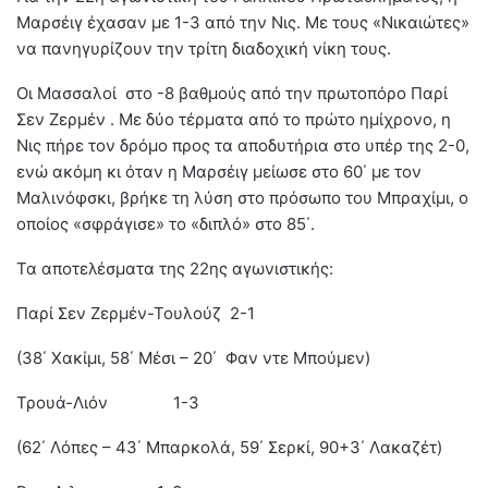
Μαρσέιγ έχασαν με 1-3 από την Νις. Με τους «Νικαιώτες»
να πανηγυρίζουν την τρίτη διαδοχική νίκη τους.
Οι Μασσαλοί στο -8 βαθμούς από την πρωτοπόρο Παρί
Σεν Ζερμέν . Με δύο τέρματα από το πρώτο ημίχρονο, η
Νις πήρε τον δρόμο προς τα αποδυτήρια στο υπέρ της 2-0,
ενώ ακόμη κι όταν η Μαρσέιγ μείωσε στο 60΄ με τον
Μαλινόφσκι, βρήκε τη λύση στο πρόσωπο του Μπραχίμι, ο
οποίος «σφράγισε» το «διπλό» στο 85΄.
Τα αποτελέσματα της 22ης αγωνιστικής:
Παρί Σεν Ζερμέν-Τουλούζ 2-1
(38΄ Χακίμι, 58΄ Μέσι – 20΄ Φαν ντε Μπούμεν)
Τρουά-Λιόν 1-3
(62΄ Λόπες – 43΄ Μπαρκολά, 59΄ Σερκί, 90+3΄ Λακαζέτ)