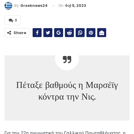
On
Φεβ 5, 2023
By
Greeknews24
0
Share
Πέταξε βαθμούς η Μαρσέϊγ
κόντρα την Νις.
Για την 22η αγωνιστική του Γαλλικού Πρωταθλήματος, η