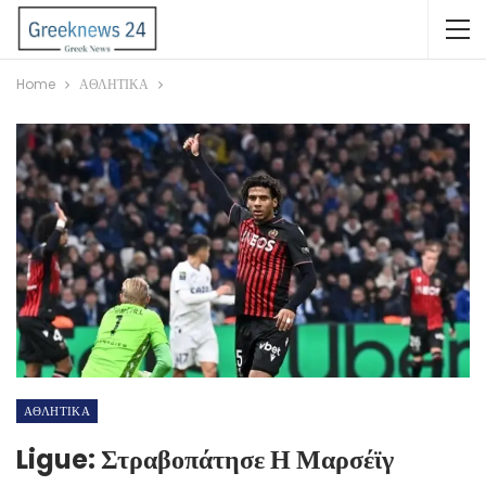
Home
ΑΘΛΗΤΙΚΑ
ΑΘΛΗΤΙΚΑ
Ligue: Στραβοπάτησε Η Μαρσέϊγ