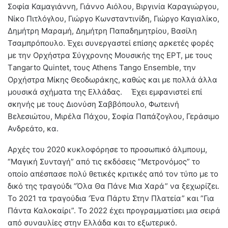
Σοφία Καμαγιάννη, Γιάννο Αιόλου, Βιργινία Καραγιώργου,
Νίκο Πιτλόγλου, Γιώργο Κωνσταντινίδη, Γιώργο Καγιαλίκο,
Δημήτρη Μαραμή, Δημήτρη Παπαδημητρίου, Βασίλη
Τσαμπρόπουλο. Έχει συνεργαστεί επίσης αρκετές φορές
με την Ορχήστρα Σύγχρονης Μουσικής της ΕΡΤ, με τους
Τangarto Quintet, τoυς Athens Tango Εnsemble, την
Ορχήστρα Μίκης Θεοδωράκης, καθώς και με πολλά άλλα
μουσικά σχήματα της Ελλάδας. Έχει εμφανιστεί επί
σκηνής με τους Διονύση Σαββόπουλο, Φωτεινή
Βελεσιώτου, Μιρέλα Πάχου, Σοφία Παπάζογλου, Γεράσιμο
Ανδρεάτο, κα.
Αρχές του 2020 κυκλοφόρησε το προσωπικό άλμπουμ,
“Μαγική Συνταγή” από τις εκδόσεις ”Μετρονόμος” το
οποίο απέσπασε πολύ θετικές κριτικές από τον τύπο με το
δικό της τραγούδι ”Όλα Θα Πάνε Μια Χαρά” να ξεχωρίζει.
Το 2021 τα τραγούδια ‘Ένα Πάρτυ Στην Πλατεία” και ”Για
Πάντα Καλοκαίρι”. Το 2022 έχει προγραμματίσει μια σειρά
από συναυλίες στην Ελλάδα και το εξωτερικό.