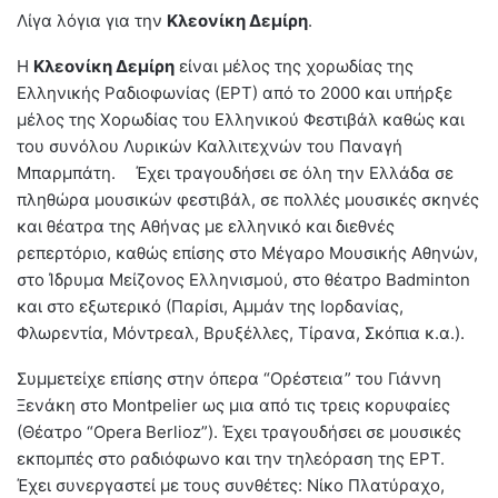
Λίγα λόγια για την
Κλεονίκη Δεμίρη
.
Η
Κλεονίκη Δεμίρη
είναι μέλος της χορωδίας της
Ελληνικής Ραδιοφωνίας (ΕΡΤ) από το 2000 και υπήρξε
μέλος της Χορωδίας του Ελληνικού Φεστιβάλ καθώς και
του συνόλου Λυρικών Καλλιτεχνών του Παναγή
Μπαρμπάτη. Έχει τραγουδήσει σε όλη την Ελλάδα σε
πληθώρα μουσικών φεστιβάλ, σε πολλές μουσικές σκηνές
και θέατρα της Αθήνας με ελληνικό και διεθνές
ρεπερτόριο, καθώς επίσης στο Μέγαρο Μουσικής Αθηνών,
στο Ίδρυμα Μείζονος Ελληνισμού, στο θέατρο Βadminton
και στο εξωτερικό (Παρίσι, Αμμάν της Ιορδανίας,
Φλωρεντία, Μόντρεαλ, Βρυξέλλες, Τίρανα, Σκόπια κ.α.).
Συμμετείχε επίσης στην όπερα “Ορέστεια” του Γιάννη
Ξενάκη στο Montpelier ως μια από τις τρεις κορυφαίες
(Θέατρο “Opera Berlioz”). Έχει τραγουδήσει σε μουσικές
εκπομπές στο ραδιόφωνο και την τηλεόραση της ΕΡΤ.
Έχει συνεργαστεί με τους συνθέτες: Νίκο Πλατύραχο,