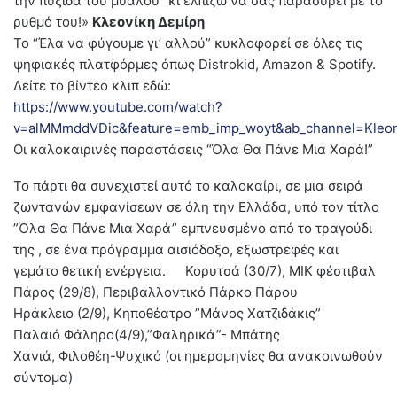
την πυξίδα του μυαλού” κι ελπίζω να σας παρασύρει με το
ρυθμό του!»
Κλεονίκη Δεμίρη
Το “Έλα να φύγουμε γι’ αλλού” κυκλοφορεί σε όλες τις
ψηφιακές πλατφόρμες όπως Distrokid, Amazon & Spotify.
Δείτε το βίντεο κλιπ εδώ:
https://www.youtube.com/watch?
v=alMMmddVDic&feature=emb_imp_woyt&ab_channel=Kleon
Οι καλοκαιρινές παραστάσεις “Όλα Θα Πάνε Μια Χαρά!”
Το πάρτι θα συνεχιστεί αυτό το καλοκαίρι, σε μια σειρά
ζωντανών εμφανίσεων σε όλη την Ελλάδα, υπό τον τίτλο
”Όλα Θα Πάνε Μια Χαρά” εμπνευσμένο από το τραγούδι
της , σε ένα πρόγραμμα αισιόδοξο, εξωστρεφές και
γεμάτο θετική ενέργεια. Κορυτσά (30/7), ΜΙΚ φέστιβαλ
Πάρος (29/8), Περιβαλλοντικό Πάρκο Πάρου
Ηράκλειο (2/9), Κηποθέατρο ”Μάνος Χατζιδάκις”
Παλαιό Φάληρο(4/9),”Φαληρικά”- Μπάτης
Χανιά, Φιλοθέη-Ψυχικό (οι ημερομηνίες θα ανακοινωθούν
σύντομα)