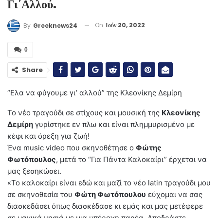
Γι΄αλλού.
On
Ιούν 20, 2022
By
Greeknews24
0
Share
“Ελα να φύγουμε γι’ αλλού” της Κλεονίκης Δεμίρη
Το νέο τραγούδι σε στίχους και μουσική της
Κλεονίκης
Δεμίρη
γυρίστηκε εν πλω και είναι πλημμυρισμένο με
κέφι και όρεξη για ζωή!
Ένα music video που σκηνοθέτησε ο
Φώτης
Φωτόπουλος
, μετά το “Για Πάντα Καλοκαίρι” έρχεται να
μας ξεσηκώσει.
«To καλοκαίρι είναι εδώ και μαζί το νέο latin τραγούδι μου
σε σκηνοθεσία του
Φώτη Φωτόπουλου
εύχομαι να σας
διασκεδάσει όπως διασκέδασε κι εμάς και μας μετέφερε
σε μαγικά νησιά με μια υπέροχη παρέα. Αποδράστε