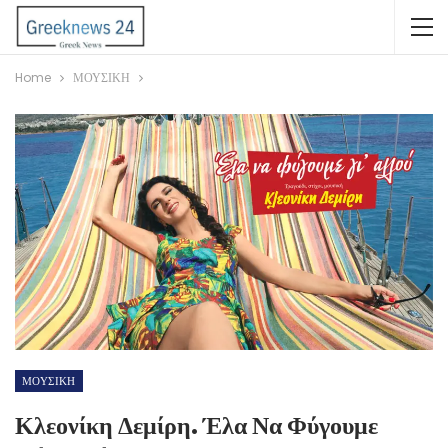
Home
ΜΟΥΣΙΚΗ
ΜΟΥΣΙΚΗ
Κλεονίκη Δεμίρη. Έλα Να Φύγουμε