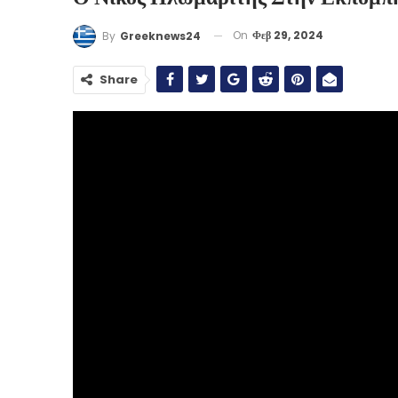
On
Φεβ 29, 2024
By
Greeknews24
Share