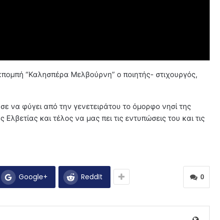
κπομπή “Καλησπέρα Μελβούρνη” ο ποιητής- στιχουργός,
ησε να φύγει από την γενετειράτου το όμορφο νησί της
 Ελβετίας και τέλος να μας πει τις εντυπώσεις του και τις
Google+
ReddIt
0