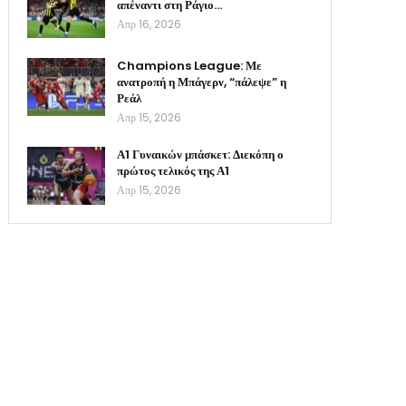
απέναντι στη Ράγιο…
Απρ 16, 2026
Champions League: Με
ανατροπή η Μπάγερν, “πάλεψε” η
Ρεάλ
Απρ 15, 2026
Α1 Γυναικών μπάσκετ: Διεκόπη ο
πρώτος τελικός της Α1
Απρ 15, 2026