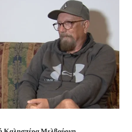
πή Καλησπέρα Μελβούρνη