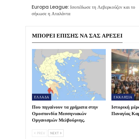
Europa League: Ισοπέδωσε τη Λεβερκούζεν και το
σήκωσε η Αταλάντα
ΜΠΟΡΕΊ ΕΠΊΣΗΣ ΝΑ ΣΑΣ ΑΡΈΣΕΙ
ΕΛΛΑΔΑ
ΕΚΚΛΗΣΙΑ
Που πηγαίνουν τα χρήματα στην
Ιστορική μέρα
Ομοσπονδία Μεσσηνιακών
Παναγίας Καμ
Οργανισμών Μελβούρνης.
PREV
NEXT