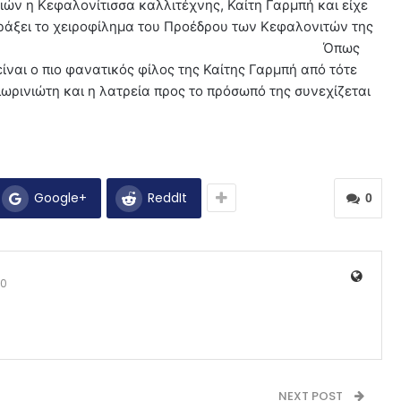
ών η Κεφαλονίτισσα καλλιτέχνης, Καίτη Γαρμπή και είχε
πράξει το χειροφίλημα του Προέδρου των Κεφαλονιτών της
γή Διακρούση. Όπως
είναι ο πιο φανατικός φίλος της Καίτης Γαρμπή από τότε
ωρινιώτη και η λατρεία προς το πρόσωπό της συνεχίζεται
Google+
ReddIt
0
0
NEXT POST