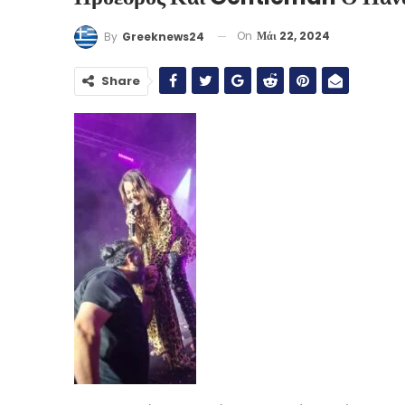
On
Μάι 22, 2024
By
Greeknews24
Share