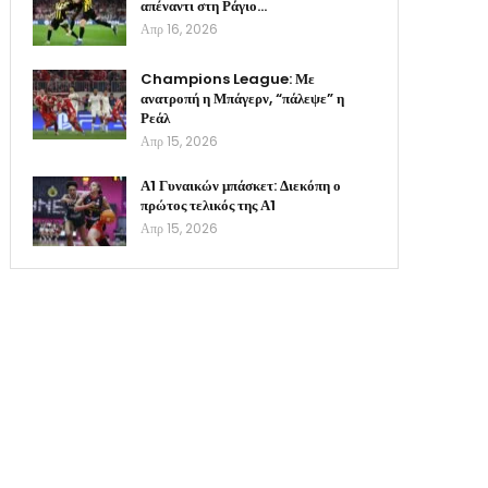
απέναντι στη Ράγιο…
Απρ 16, 2026
Champions League: Με
ανατροπή η Μπάγερν, “πάλεψε” η
Ρεάλ
Απρ 15, 2026
Α1 Γυναικών μπάσκετ: Διεκόπη ο
πρώτος τελικός της Α1
Απρ 15, 2026