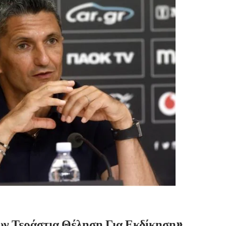
υν Τεράστια Θέληση Για Εκδίκηση»