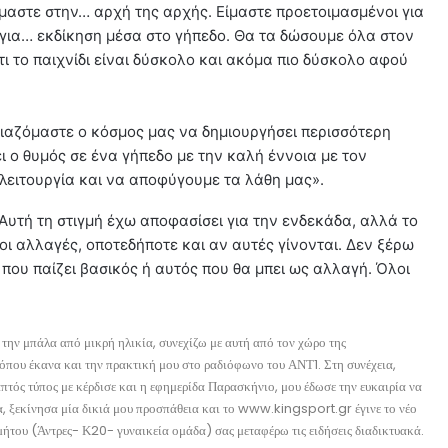
μαστε στην… αρχή της αρχής. Είμαστε προετοιμασμένοι για
 για… εκδίκηση μέσα στο γήπεδο. Θα τα δώσουμε όλα στον
ι το παιχνίδι είναι δύσκολο και ακόμα πιο δύσκολο αφού
ιαζόμαστε ο κόσμος μας να δημιουργήσει περισσότερη
ει ο θυμός σε ένα γήπεδο με την καλή έννοια με τον
λειτουργία και να αποφύγουμε τα λάθη μας».
Αυτή τη στιγμή έχω αποφασίσει για την ενδεκάδα, αλλά το
ι οι αλλαγές, οποτεδήποτε και αν αυτές γίνονται. Δεν ξέρω
 που παίζει βασικός ή αυτός που θα μπει ως αλλαγή. Όλοι
την μπάλα από μικρή ηλικία, συνεχίζω με αυτή από τον χώρο της
όπου έκανα και την πρακτική μου στο ραδιόφωνο του ΑΝΤ1. Στη συνέχεια,
ός τύπος με κέρδισε και η εφημερίδα Παρασκήνιο, μου έδωσε την ευκαιρία να
, ξεκίνησα μία δικιά μου προσπάθεια και το www.kingsport.gr έγινε το νέο
ήτου (Άντρες- Κ20- γυναικεία ομάδα) σας μεταφέρω τις ειδήσεις διαδικτυακά.