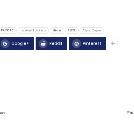
PAOK FC
razvan Lucescu
slider
UECL
Λέφσκι Σόφιας
Google+
ReddIt
Pinterest
φάτ
Επί