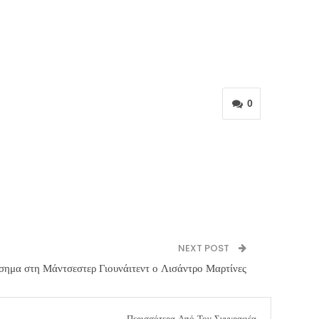
0
NEXT POST
σημα στη Μάντσεστερ Γιουνάιτεντ ο Λισάντρο Μαρτίνες
Περισσότερα Από Τον Συγγραφέα