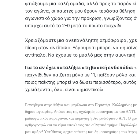
φτιάξουμε μια καλή ομάδα, αλλά προς το παρόν εί
τον αγώνα, οι παίκτες μου έχουν τεράστια θέληση
αγωνιστικό χώρο για την πρόκριση, γνωρίζοντας ότ
υπάρχει αυτό το 2-0 μετά το πρώτο παιχνίδι.
Χρειαζόμαστε μια ανεπανάληπτη ατμόσφαιρα, χρε
πίεση στον αντίπαλο. Ξέρουμε τι μπορεί να σημαίν
αντίπαλο. Να έχουμε το μυαλό μας στην αμυντική 
Για το αν έχει καταλήξει στη βασική ενδεκάδα:
«
παιχνίδι δεν παίζεται μόνο με 11, παίζουν ρόλο κα
ποιος παίκτης μπορεί να δώσει περισσότερο, αυτός
χρειάζονται, όλοι είναι σημαντικοί».
Γεννήθηκα στην Αθήνα και μεγάλωσα στο Περιστέρι. Κολλημένος με 
δημοσιογραφίας. Απόφοιτος της σχολής δημοσιογραφίας του ΑΝΤ1, 
ραδιοφωνικός παραγωγός και παραγωγή στο ραδιόφωνο ΑΡΤ. Ο γραπτ
αρθρογραφώ και να είμαι υπεύθυνος στο αθλητικό τμήμα. Παράλληλα
μου αμόρε! Υπεύθυνος, αρχισυντάκτης και δημοσιογράφος του Ατρομ