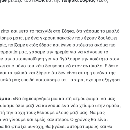
gue
μεταξύ του
ΠΑΟΚ
και της
Λέφσκι Σόφιας
(28/7,
είπα και μετά το παιχνίδι στη Σόφια, ότι χάσαμε το μυαλό
ίσημο ματς, με ένα γκρουπ παικτών που έχουν δουλέψει
ρίς, παίζαμε εκτός έδρας και έγινε αυτόματα ακόμα πιο
σορροπία μας, χάσαμε την ηρεμία για να κάνουμε το
με την αυτοπεποίθηση για να βγάλουμε την ποιότητα στον
ει από μόνο του κάτι διαφορετικό στον αντίπαλο. Είδατε
αι τα φιλικά και ξέρετε ότι δεν είναι αυτή η εικόνα της
μυαλό μας επειδή κοιτούσαμε τα… άστρα, έχουμε εξηγήσει
ούμπα:
«Να δημιουργήσει μια καυτή ατμόσφαιρα, να μας
σίσαμε όλοι μαζί να κάνουμε ένα νέο χτίσιμο στην ομάδα,
υτή την αρχή τους θέλουμε όλους μαζί μας. Να μας
να γίνουμε και εμείς καλύτεροι. Ο χρόνος θα είναι
α θα φτιάξει συνοχή, θα βγάλει αυτοματισμούς και θα