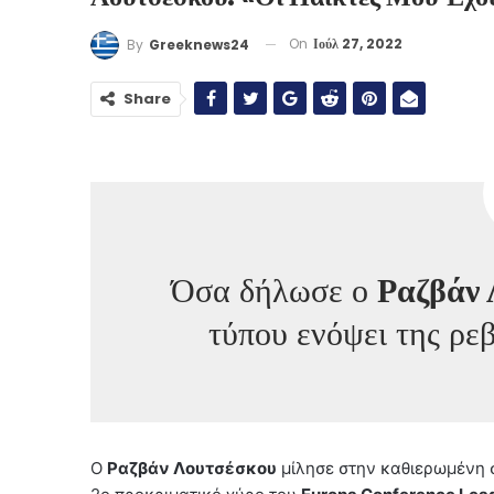
On
Ιούλ 27, 2022
By
Greeknews24
Share
Όσα δήλωσε ο
Ραζβάν
τύπου ενόψει της ρε
Ο
Ραζβάν Λουτσέσκου
μίλησε στην καθιερωμένη 