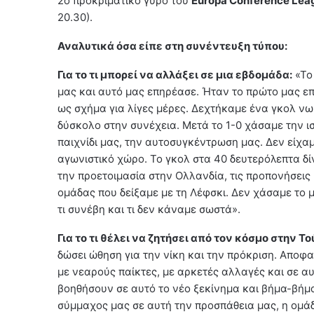
2ο προκριματικό γύρο του
Europa Conference Lea
20.30).
Αναλυτικά όσα είπε στη συνέντευξη τύπου:
Για το τι μπορεί να αλλάξει σε μια εβδομάδα:
«Το 
μας και αυτό μας επηρέασε. Ήταν το πρώτο μας επ
ως σχήμα για λίγες μέρες. Δεχτήκαμε ένα γκολ νω
δύσκολο στην συνέχεια. Μετά το 1-0 χάσαμε την ι
παιχνίδι μας, την αυτοσυγκέντρωση μας. Δεν είχα
αγωνιστικό χώρο. Το γκολ στα 40 δευτερόλεπτα δίν
την προετοιμασία στην Ολλανδία, τις προπονήσεις κ
ομάδας που δείξαμε με τη Λέφσκι. Δεν χάσαμε το 
τι συνέβη και τι δεν κάναμε σωστά».
Για το τι θέλει να ζητήσει από τον κόσμο στην Τ
δώσει ώθηση για την νίκη και την πρόκριση. Αποφα
με νεαρούς παίκτες, με αρκετές αλλαγές και σε α
βοηθήσουν σε αυτό το νέο ξεκίνημα και βήμα-βήμα 
σύμμαχος μας σε αυτή την προσπάθεια μας, η ομάδ