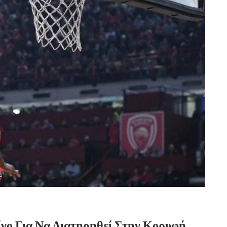
ίνο Για Να Διατηρηθεί Στην Κορυφή