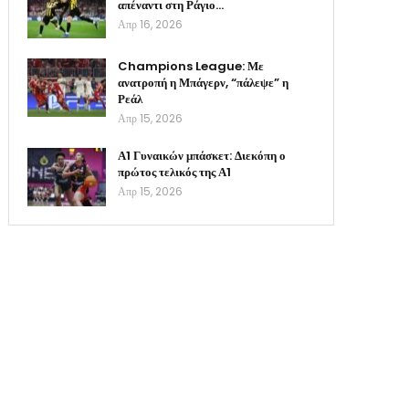
απέναντι στη Ράγιο…
Απρ 16, 2026
Champions League: Με
ανατροπή η Μπάγερν, “πάλεψε” η
Ρεάλ
Απρ 15, 2026
Α1 Γυναικών μπάσκετ: Διεκόπη ο
πρώτος τελικός της Α1
Απρ 15, 2026