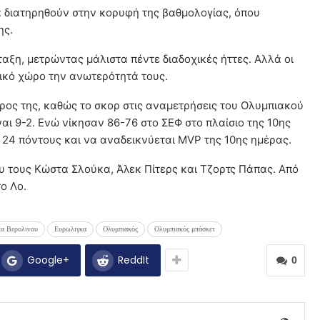
α διατηρηθούν στην κορυφή της βαθμολογίας, όπου
ης.
ταξη, μετρώντας μάλιστα πέντε διαδοχικές ήττες. Αλλά οι
τικό χώρο την ανωτερότητά τους.
έρος της, καθώς το σκορ στις αναμετρήσεις του Ολυμπιακού
ναι 9-2. Ενώ νίκησαν 86-76 στο ΣΕΦ στο πλαίσιο της 10ης
 24 πόντους και να αναδεικνύεται MVP της 10ης ημέρας.
υ τους Κώστα Σλούκα, Άλεκ Πίτερς και Τζορτς Πάπας. Από
ο Λο.
α Βερολινου
Ευρωλιγκα
Ολυμπιακός
Ολυμπιακός μπάσκετ
Google+
ReddIt
0