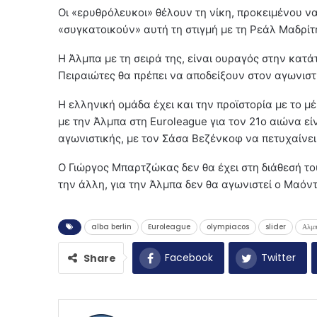
Οι «ερυθρόλευκοι» θέλουν τη νίκη, προκειμένου ν
«συγκατοικούν» αυτή τη στιγμή με τη Ρεάλ Μαδρίτ
Η Άλμπα με τη σειρά της, είναι ουραγός στην κατά
Πειραιώτες θα πρέπει να αποδείξουν στον αγωνισ
Η ελληνική ομάδα έχει και την προϊστορία με το μ
με την Άλμπα στη Euroleague για τον 21ο αιώνα εί
αγωνιστικής, με τον Σάσα Βεζένκοφ να πετυχαίνει
Ο Γιώργος Μπαρτζώκας δεν θα έχει στη διάθεσή το
την άλλη, για την Άλμπα δεν θα αγωνιστεί ο Μαόντ
alba berlin
Euroleague
olympiacos
slider
Αλμπ
Facebook
Twitter
Share