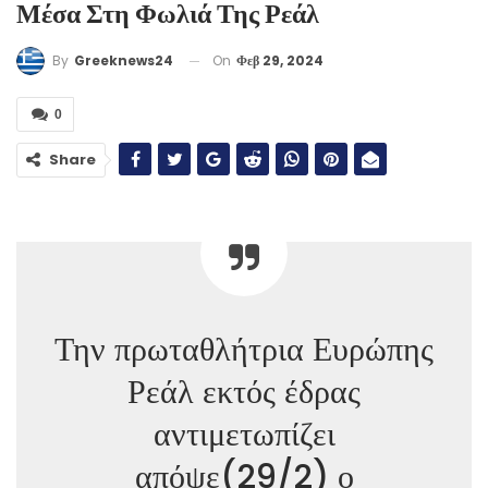
Μέσα Στη Φωλιά Της Ρεάλ
On
Φεβ 29, 2024
By
Greeknews24
0
Share
Την πρωταθλήτρια Ευρώπης
Ρεάλ εκτός έδρας
αντιμετωπίζει
απόψε(29/2) ο