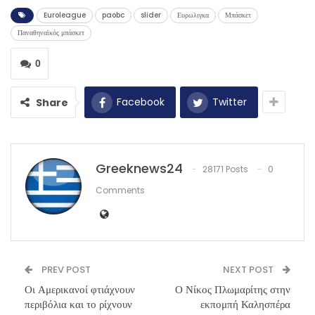
Euroleague
paobc
slider
Ευρωλιγκα
Μπάσκετ
Παναθηναϊκός μπάσκετ
0
Facebook
Twitter
Share
Greeknews24
28171 Posts
0
Comments
PREV POST
NEXT POST
Οι Αμερικανοί φτιάχνουν
Ο Νίκος Πλωμαρίτης στην
περιβόλια και το ρίχνουν
εκπομπή Καλησπέρα