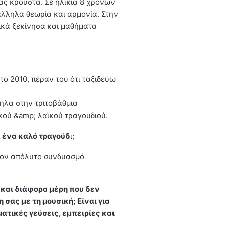
ας κρουστά. Σε ηλικία 8 χρονών
λληλα θεωρία και αρμονία. Στην
ικά ξεκίνησα και μαθήματα
το 2010, πέραν του ότι ταξιδεύω
ηλα στην τριτοβάθμια
κού &amp; λαϊκού τραγουδιού.
, ένα καλό τραγούδ
ι;
 τον απόλυτο συνδυασμό
 και διάφορα μέρη που δεν
σας με τη μουσική; Είναι για
ατικές γεύσεις, εμπειρίες και