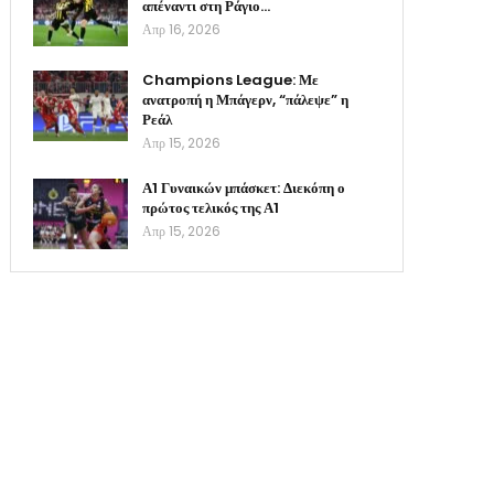
απέναντι στη Ράγιο…
Απρ 16, 2026
Champions League: Με
ανατροπή η Μπάγερν, “πάλεψε” η
Ρεάλ
Απρ 15, 2026
Α1 Γυναικών μπάσκετ: Διεκόπη ο
πρώτος τελικός της Α1
Απρ 15, 2026