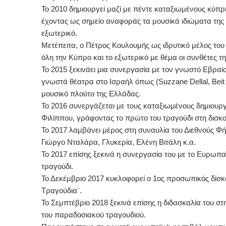
Το 2010 δημιουργεί μαζί με πέντε καταξιωμένους κύπρ
έχοντας ως σημείο αναφοράς τα μουσικά ιδιώματα της
εξωτερικό.
Μετέπειτα, ο Πέτρος Κουλουμής ως ιδρυτικό μέλος του 
όλη την Κύπρο και το εξωτερικό με θέμα οι συνθέτες τ
Το 2015 ξεκινάει μια συνεργασία με τον γνωστό Εβρα
γνωστά θέατρα στο Ισραήλ όπως (Suzzane Dellal, Beit
μουσικό πλούτο της Ελλάδας.
Το 2016 συνεργάζεται με τους καταξιωμένους δημιου
Φιλίππου, γράφοντας το πρώτο του τραγούδι στη δισκογ
Το 2017 λαμβάνει μέρος στη συναυλία του Διεθνούς Φήμ
Γιώργο Νταλάρα, Γλυκερία, Ελένη Βιτάλη κ.α.
Το 2017 επίσης ξεκινά η συνεργασία του με το Ευρωπ
τραγούδι.
Το Δεκέμβριο 2017 κυκλοφορεί ο 1ος προσωπικός δίσκο
Τραγούδια¨.
Το Σεμπτέβριο 2018 ξεκινά επίσης η διδασκαλία του σ
του παραδοσιακού τραγουδιού.