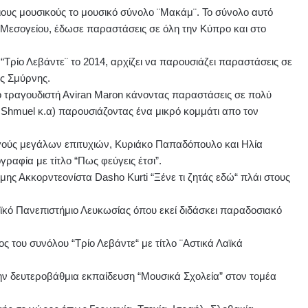
ιους μουσικούς το μουσικό σύνολο ¨Μακάμ¨. Το σύνολο αυτό
 Μεσογείου, έδωσε παραστάσεις σε όλη την Κύπρο και στο
“Τρίο Λεβάντε¨ το 2014, αρχίζει να παρουσιάζει παραστάσεις σε
ης Σμύρνης.
ίο τραγουδιστή Αviran Maron κάνοντας παραστάσεις σε πολύ
 Shmuel κ.α) παρουσιάζοντας ένα μικρό κομμάτι απο τον
ργούς μεγάλων επιτυχιών, Κυριάκο Παπαδόπουλο και Ηλία
ραφία με τίτλο “Πως φεύγεις έτσι”.
ης Ακκορντεονίστα Dasho Kurti “Ξένε τι ζητάς εδώ“ πλάι στους
αϊκό Πανεπιστήμιο Λευκωσίας όπου εκεί διδάσκει παραδοσιακό
ς του συνόλου “Τρίο Λεβάντε“ με τίτλο ¨Αστικά Λαϊκά
την δευτεροβάθμια εκπαίδευση “Μουσικά Σχολεία” στον τομέα