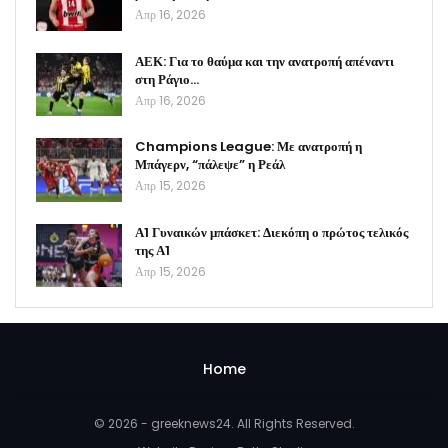
Απρ 16, 2026
ΑΕΚ: Για το θαύμα και την ανατροπή απέναντι
στη Ράγιο…
Απρ 16, 2026
Champions League: Με ανατροπή η
Μπάγερν, “πάλεψε” η Ρεάλ
Απρ 15, 2026
Α1 Γυναικών μπάσκετ: Διεκόπη ο πρώτος τελικός
της Α1
Απρ 15, 2026
Home
© 2026 - greeknews24. All Rights Reserved.