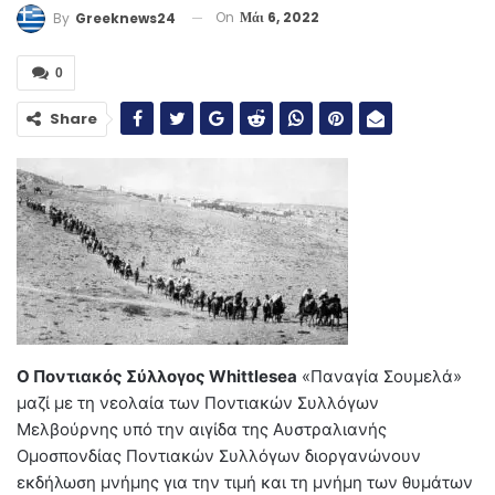
On
Μάι 6, 2022
By
Greeknews24
0
Share
Ο Ποντιακός Σύλλογος Whittlesea
«Παναγία Σουμελά»
μαζί με τη νεολαία των Ποντιακών Συλλόγων
Μελβούρνης υπό την αιγίδα της Αυστραλιανής
Ομοσπονδίας Ποντιακών Συλλόγων διοργανώνουν
εκδήλωση μνήμης για την τιμή και τη μνήμη των θυμάτων