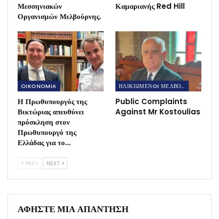
Μεσσηνιακών
Καμαριανής Red Hill
Οργανισμών Μελβούρνης.
OIKONOMIA
ΗΛΙΚΙΩΜΕΝOI ΜΕΛΒΟΥΡΝΗΣ
Η Πρωθυπουργός της
Public Complaints
Βικτώριας απευθύνει
Against Mr Kostoulias
πρόσκληση στον
Πρωθυπουργό της
Ελλάδας για το…
PREV
NEXT
ΑΦΉΣΤΕ ΜΙΑ ΑΠΆΝΤΗΣΗ