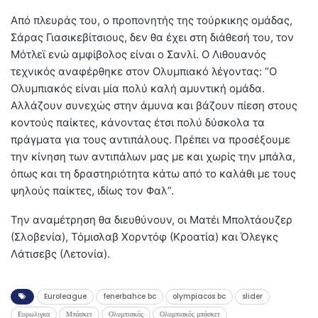
Από πλευράς του, ο προπονητής της τούρκικης ομάδας,
Σάρας Γιασικεβίτσιους, δεν θα έχει στη διάθεσή του, τον
Μότλεϊ ενώ αμφίβολος είναι ο Σανλί. Ο Λιθουανός
τεχνικός αναφέρθηκε στον Ολυμπιακό λέγοντας: “Ο
Ολυμπιακός είναι μία πολύ καλή αμυντική ομάδα.
Αλλάζουν συνεχώς στην άμυνα και βάζουν πίεση στους
κοντούς παίκτες, κάνοντας έτσι πολύ δύσκολα τα
πράγματα για τους αντιπάλους. Πρέπει να προσέξουμε
την κίνηση των αντιπάλων μας με και χωρίς την μπάλα,
όπως και τη δραστηριότητα κάτω από το καλάθι με τους
ψηλούς παίκτες, ιδίως τον Φαλ”.
Την αναμέτρηση θα διευθύνουν, οι Ματέι Μπολτάουζερ
(Σλοβενία), Τόμισλαβ Χορντόφ (Κροατία) και Όλεγκς
Λάτισεβς (Λετονία).
Euroleague
fenerbahce bc
olympiacos bc
slider
Ευρωλιγκα
Μπάσκετ
Ολυμπιακός
Ολυμπιακός μπάσκετ