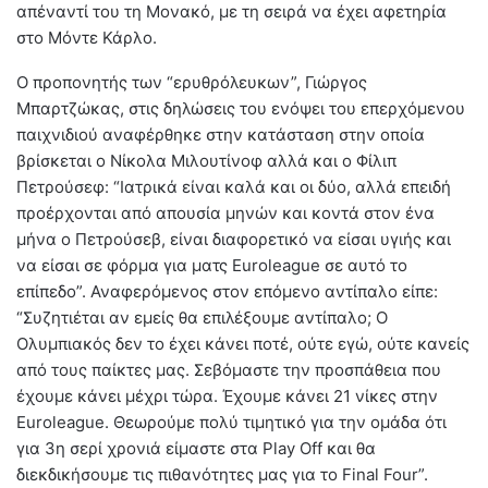
απέναντί του τη Μονακό, με τη σειρά να έχει αφετηρία
στο Μόντε Κάρλο.
Ο προπονητής των “ερυθρόλευκων”, Γιώργος
Μπαρτζώκας, στις δηλώσεις του ενόψει του επερχόμενου
παιχνιδιού αναφέρθηκε στην κατάσταση στην οποία
βρίσκεται ο Νίκολα Μιλουτίνοφ αλλά και ο Φίλιπ
Πετρούσεφ: “Ιατρικά είναι καλά και οι δύο, αλλά επειδή
προέρχονται από απουσία μηνών και κοντά στον ένα
μήνα ο Πετρούσεβ, είναι διαφορετικό να είσαι υγιής και
να είσαι σε φόρμα για ματς Euroleague σε αυτό το
επίπεδο”. Αναφερόμενος στον επόμενο αντίπαλο είπε:
“Συζητιέται αν εμείς θα επιλέξουμε αντίπαλο; Ο
Ολυμπιακός δεν το έχει κάνει ποτέ, ούτε εγώ, ούτε κανείς
από τους παίκτες μας. Σεβόμαστε την προσπάθεια που
έχουμε κάνει μέχρι τώρα. Έχουμε κάνει 21 νίκες στην
Euroleague. Θεωρούμε πολύ τιμητικό για την ομάδα ότι
για 3η σερί χρονιά είμαστε στα Play Off και θα
διεκδικήσουμε τις πιθανότητες μας για το Final Four”.