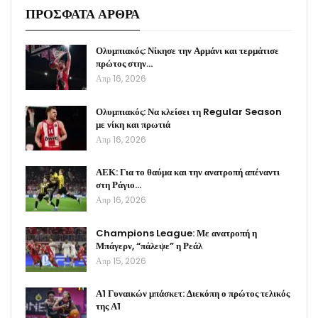
ΠΡΟΣΦΑΤΑ ΑΡΘΡΑ
Ολυμπιακός: Νίκησε την Αρμάνι και τερμάτισε
πρώτος στην…
Απρ 16, 2026
Ολυμπιακός: Να κλείσει τη Regular Season
με νίκη και πρωτιά
Απρ 16, 2026
ΑΕΚ: Για το θαύμα και την ανατροπή απέναντι
στη Ράγιο…
Απρ 16, 2026
Champions League: Με ανατροπή η
Μπάγερν, “πάλεψε” η Ρεάλ
Απρ 15, 2026
Α1 Γυναικών μπάσκετ: Διεκόπη ο πρώτος τελικός
της Α1