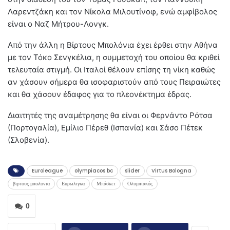
Λαρεντζάκη και τον Νίκολα Μιλουτίνοφ, ενώ αμφίβολος
είναι ο Ναζ Μήτρου-Λονγκ.
Από την άλλη η Βίρτους Μπολόνια έχει έρθει στην Αθήνα
με τον Τόκο Σενγκέλια, η συμμετοχή του οποίου θα κριθεί
τελευταία στιγμή. Οι Ιταλοί θέλουν επίσης τη νίκη καθώς
αν χάσουν σήμερα θα ισοφαριστούν από τους Πειραιώτες
και θα χάσουν έδαφος για το πλεονέκτημα έδρας.
Διαιτητές της αναμέτρησης θα είναι οι Φερνάντο Ρότσα
(Πορτογαλία), Εμίλιο Πέρεθ (Ισπανία) και Σάσο Πέτεκ
(Σλοβενία).
Euroleague
olympiacos bc
slider
Virtus Bologna
βιρτους μπολονια
Ευρωλιγκα
Μπάσκετ
Ολυμπιακός
0