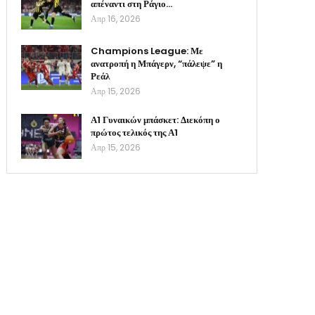
απέναντι στη Ράγιο…
Απρ 16, 2026
Champions League: Με
ανατροπή η Μπάγερν, “πάλεψε” η
Ρεάλ
Απρ 15, 2026
Α1 Γυναικών μπάσκετ: Διεκόπη ο
πρώτος τελικός της Α1
Απρ 15, 2026