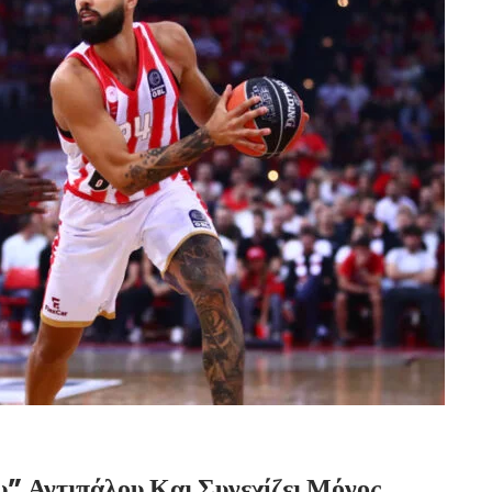
υ” Αντιπάλου Και Συνεχίζει Μόνος