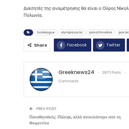
Διαιτητές της αναμέτρησης θα είναι ο Ούρος Νίκολ
Πολωνία.
Euroleague
olympiacos bc
panathinaikos
pao bc
Facebook
Twitter
Share
Greeknews24
28171 Posts
Comments
PREV POST
Παναθηναϊκός: Πάλεψε, αλλά αποκλείστηκε από τη
Φιορεντίνα