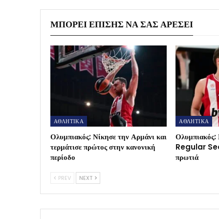
ΜΠΟΡΕΊ ΕΠΊΣΗΣ ΝΑ ΣΑΣ ΑΡΈΣΕΙ
ΑΘΛΗΤΙΚΑ
ΑΘΛΗΤΙΚΑ
Ολυμπιακός: Νίκησε την Αρμάνι και
Ολυμπιακός: 
τερμάτισε πρώτος στην κανονική
Regular Sea
περίοδο
πρωτιά
PREV
NEXT