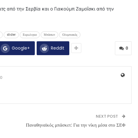
ιτς από την Σερβία και ο Γιακούμπ Ζαμοΐσκι από την
slider
Ευρωλιγκα
Μπάσκετ
Ολυμπιακός
Google+
ReddIt
0
0
NEXT POST
Παναθηναϊκός μπάσκετ: Για την νίκη μέσα στο ΣΕΦ