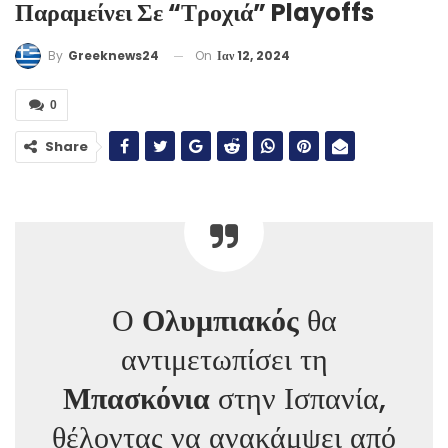
Παραμείνει Σε “τροχιά” Playoffs
On
Ιαν 12, 2024
By
Greeknews24
0
Share
Ο
Ολυμπιακός
θα
αντιμετωπίσει τη
Μπασκόνια
στην Ισπανία,
θέλοντας να ανακάμψει από