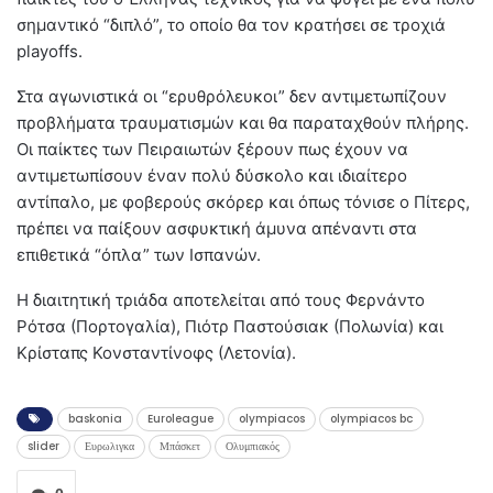
σημαντικό “διπλό”, το οποίο θα τον κρατήσει σε τροχιά
playoffs.
Στα αγωνιστικά οι “ερυθρόλευκοι” δεν αντιμετωπίζουν
προβλήματα τραυματισμών και θα παραταχθούν πλήρης.
Οι παίκτες των Πειραιωτών ξέρουν πως έχουν να
αντιμετωπίσουν έναν πολύ δύσκολο και ιδιαίτερο
αντίπαλο, με φοβερούς σκόρερ και όπως τόνισε ο Πίτερς,
πρέπει να παίξουν ασφυκτική άμυνα απέναντι στα
επιθετικά “όπλα” των Ισπανών.
Η διαιτητική τριάδα αποτελείται από τους Φερνάντο
Ρότσα (Πορτογαλία), Πιότρ Παστούσιακ (Πολωνία) και
Κρίσταπς Κονσταντίνοφς (Λετονία).
baskonia
Euroleague
olympiacos
olympiacos bc
slider
Ευρωλιγκα
Μπάσκετ
Ολυμπιακός