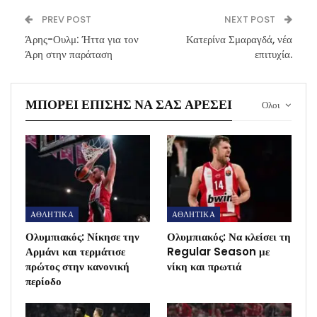
PREV POST
NEXT POST
Άρης-Ουλμ: Ήττα για τον
Κατερίνα Σμαραγδά, νέα
Άρη στην παράταση
επιτυχία.
ΜΠΟΡΕΊ ΕΠΊΣΗΣ ΝΑ ΣΑΣ ΑΡΈΣΕΙ
Ολοι
ΑΘΛΗΤΙΚΑ
ΑΘΛΗΤΙΚΑ
Ολυμπιακός: Νίκησε την
Ολυμπιακός: Να κλείσει τη
Αρμάνι και τερμάτισε
Regular Season με
πρώτος στην κανονική
νίκη και πρωτιά
περίοδο