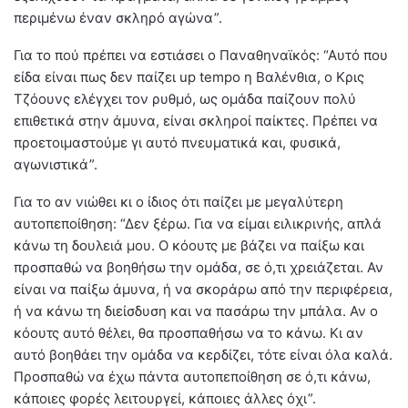
περιμένω έναν σκληρό αγώνα”.
Για το πού πρέπει να εστιάσει ο Παναθηναϊκός: “
Αυτό που
είδα είναι πως δεν παίζει up tempo η Βαλένθια, ο Κρις
Τζόουνς ελέγχει τον ρυθμό, ως ομάδα παίζουν πολύ
επιθετικά στην άμυνα, είναι σκληροί παίκτες. Πρέπει να
προετοιμαστούμε γι αυτό πνευματικά και, φυσικά,
αγωνιστικά”
.
Για το αν νιώθει κι ο ίδιος ότι παίζει με μεγαλύτερη
αυτοπεποίθηση: “Δεν ξέρω. Για να είμαι ειλικρινής, απλά
κάνω τη δουλειά μου. Ο κόουτς με βάζει να παίξω και
προσπαθώ να βοηθήσω την ομάδα, σε ό,τι χρειάζεται. Αν
είναι να παίξω άμυνα, ή να σκοράρω από την περιφέρεια,
ή να κάνω τη διείσδυση και να πασάρω την μπάλα. Αν ο
κόουτς αυτό θέλει, θα προσπαθήσω να το κάνω. Κι αν
αυτό βοηθάει την ομάδα να κερδίζει, τότε είναι όλα καλά.
Προσπαθώ να έχω πάντα αυτοπεποίθηση σε ό,τι κάνω,
κάποιες φορές λειτουργεί, κάποιες άλλες όχι”.