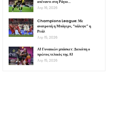
απέναντι στη Ράγιο…
Απρ 16, 2026
Champions League: Με
ανατροπή η Μπάγερν, “πάλεψε” η
Ρεάλ
Απρ 15, 2026
Α1 Γυναικών μπάσκετ: Διεκόπη ο
πρώτος τελικός της Α1
Απρ 15, 2026