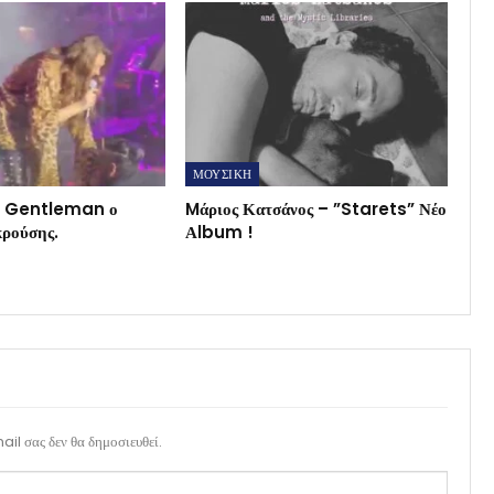
ΜΟΥΣΙΚΗ
αι Gentleman ο
Mάριος Κατσάνος – ”Starets” Νέο
κρούσης.
Αlbum !
il σας δεν θα δημοσιευθεί.