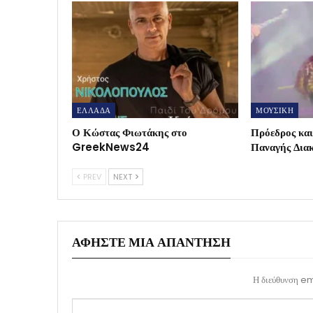
ΕΛΛΑΔΑ
ΜΟΥΣΙΚΗ
Ο Κώστας Φιωτάκης στο
Πρόεδρος κ
GreekNews24
Παναγής Δια
PREV
NEXT
ΑΦΉΣΤΕ ΜΙΑ ΑΠΆΝΤΗΣΗ
Η διεύθυνση ema