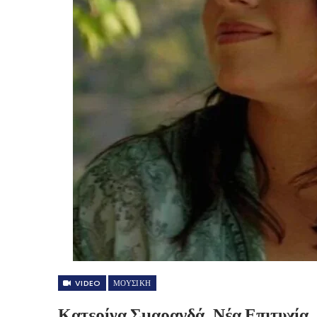
VIDEO
ΜΟΥΣΙΚΗ
Κατερίνα Σμαραγδά, Νέα Επιτυχία.