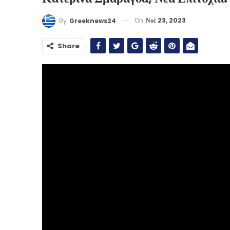
On
Νοέ 23, 2023
By
Greeknews24
Share