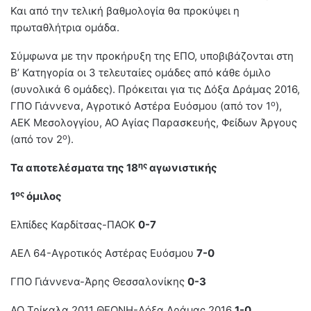
Και από την τελική βαθμολογία θα προκύψει η
πρωταθλήτρια ομάδα.
Σύμφωνα με την προκήρυξη της ΕΠΟ, υποβιβάζονται στη
Β’ Κατηγορία οι 3 τελευταίες ομάδες από κάθε όμιλο
(συνολικά 6 ομάδες). Πρόκειται για τις Δόξα Δράμας 2016,
ο
ΓΠΟ Γιάννενα, Αγροτικό Αστέρα Ευόσμου (από τον 1
),
ΑΕΚ Μεσολογγίου, ΑΟ Αγίας Παρασκευής, Φείδων Άργους
ο
(από τον 2
).
ης
Τα αποτελέσματα της 18
αγωνιστικής
ος
1
όμιλος
Ελπίδες Καρδίτσας-ΠΑΟΚ
0-7
ΑΕΛ 64-Αγροτικός Αστέρας Ευόσμου
7-0
ΓΠΟ Γιάννενα-Άρης Θεσσαλονίκης
0-3
ΑΟ Τρίκαλα 2011 ΘΕΟΝΗ-Δόξα Δράμας 2016
1-0