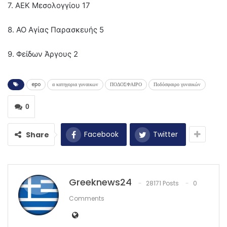
7. ΑΕΚ Μεσολογγίου 17
8. ΑΟ Αγίας Παρασκευής 5
9. Φείδων Άργους 2
epo
α κατηγορια γυναικων
ΠΟΔΟΣΦΑΙΡΟ
Ποδόσφαιρο γυναικών
0
Facebook
Twitter
Share
Greeknews24
28171 Posts
0
Comments