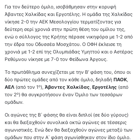
Για τον δεύτερο όμιλο, ισοβάθμησαν στην κορυφή
Άβαντες Χαλκίδας και Εργοτέλης. Η ομάδα της Χαλκίδας
νίκησε 2-0 την ΑΕΚ Μεσολογγίου τερματίζοντας για
δεύτερη σερί χρονιά στην πρώτη θέση του ομίλου της,
ενώ ο σύλλογος της Κρήτης πέρασε νικηφόρα με 1-2 από
την έδρα του Οδυσσέα Μοσχάτου. Ο ΟΦΗ έκλεισε τη
χρονιά με 1-2 επί της Ολυμπιάδας Υμηττού και ο Αστέρας
Ρεθύμνου νίκησε με 7-0 τον Φείδωνα Άργους.
Το πρωτάθλημα συνεχίζεται με την Β’ φάση του, όπου οι
δύο πρώτες ομάδες από τον κάθε όμιλο, δηλαδή
ΠΑΟΚ
,
ο
ΑΕΛ
(από τον 1
),
Άβαντες
Χαλκίδας
,
Εργοτέλης
(από
ο
τον 2
) θα συγκροτήσουν έναν Όμιλο των τεσσάρων
ομάδων.
Οι αγώνες της Β΄ φάσης θα είναι διπλοί (σε δύο γύρους)
και θα διεξαχθούν συνολικά οκτώ αγώνες σε τέσσερις
αγωνιστικές. Ενώ δεν θα διεξαχθούν αγώνες μεταξύ των
ομάδων που στην Α΄ φάση αγωνίσθηκαν στον ίδιο όμιλο.