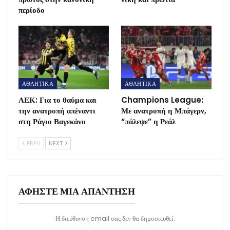
περίοδο
ΑΘΛΗΤΙΚΑ
ΑΘΛΗΤΙΚΑ
ΑΕΚ: Για το θαύμα και
Champions League:
την ανατροπή απέναντι
Με ανατροπή η Μπάγερν,
στη Ράγιο Βαγεκάνο
“πάλεψε” η Ρεάλ
PREV
NEXT
ΑΦΉΣΤΕ ΜΙΑ ΑΠΆΝΤΗΣΗ
Η διεύθυνση email σας δεν θα δημοσιευθεί.