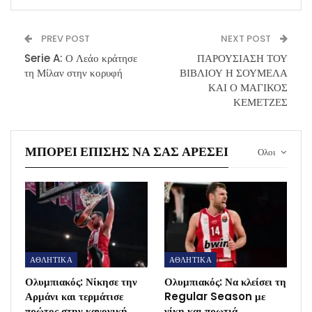
PREV POST
NEXT POST
Serie A: Ο Λεάο κράτησε
ΠΑΡΟΥΣΙΑΣΗ ΤΟΥ
τη Μίλαν στην κορυφή
ΒΙΒΛΙΟΥ Η ΣΟΥΜΕΛΑ
ΚΑΙ Ο ΜΑΓΙΚΟΣ
ΚΕΜΕΤΖΕΣ
ΜΠΟΡΕΊ ΕΠΊΣΗΣ ΝΑ ΣΑΣ ΑΡΈΣΕΙ
Ολοι
ΑΘΛΗΤΙΚΑ
ΑΘΛΗΤΙΚΑ
Ολυμπιακός: Νίκησε την
Ολυμπιακός: Να κλείσει τη
Αρμάνι και τερμάτισε
Regular Season με
πρώτος στην κανονική
νίκη και πρωτιά