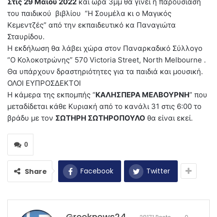
Στις 29 Μαΐου 2022
και ώρα 3μμ θα γίνει η παρουσιάση
του παιδικού βιβλίου “Η Σουμέλα κι ο Μαγικός
Κεμεντζές” από την εκπαιδευτικό κα Παναγιώτα
Σταυρίδου.
Η εκδήλωση θα λάβει χώρα στον Παναρκαδικό Σύλλογο
“Ο Κολοκοτρώνης” 570 Victoria Street, North Melbourne .
Θα υπάρχουν δραστηριότητες για τα παιδιά και μουσική.
ΟΛΟΙ ΕΥΠΡΟΣΔΕΚΤΟΙ
Η κάμερα της εκπομπής “
ΚΑΛΗΣΠΕΡΑ ΜΕΛΒΟΥΡΝΗ
” που
μεταδίδεται κάθε Κυριακή από το κανάλι 31 στις 6:00 το
βράδυ με τον
ΣΩΤΗΡΗ ΣΩΤΗΡΟΠΟΥΛΟ
θα είναι εκεί.
0
Facebook
Twitter
Share
Greeknews24