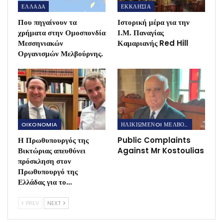
ΕΛΛΑΔΑ
ΕΚΚΛΗΣΙΑ
Που πηγαίνουν τα
Ιστορική μέρα για την
χρήματα στην Ομοσπονδία
Ι.Μ. Παναγίας
Μεσσηνιακών
Καμαριανής Red Hill
Οργανισμών Μελβούρνης.
OIKONOMIA
ΗΛΙΚΙΩΜΕΝOI ΜΕΛΒΟΥΡΝΗΣ
Η Πρωθυπουργός της
Public Complaints
Βικτώριας απευθύνει
Against Mr Kostoulias
πρόσκληση στον
Πρωθυπουργό της
Ελλάδας για το…
PREV
NEXT