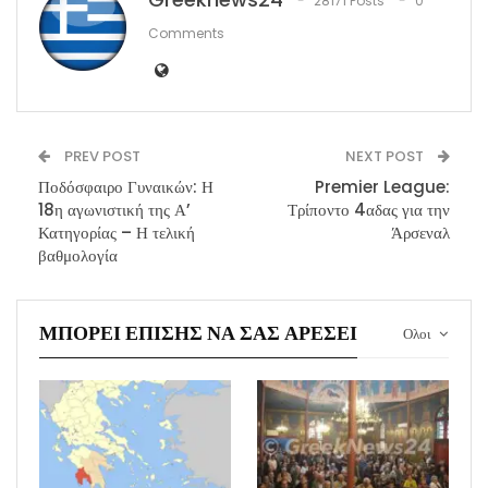
28171 Posts
0
Comments
PREV POST
NEXT POST
Ποδόσφαιρο Γυναικών: Η
Premier League:
18η αγωνιστική της Α’
Τρίποντο 4αδας για την
Κατηγορίας – Η τελική
Άρσεναλ
βαθμολογία
ΜΠΟΡΕΊ ΕΠΊΣΗΣ ΝΑ ΣΑΣ ΑΡΈΣΕΙ
Ολοι