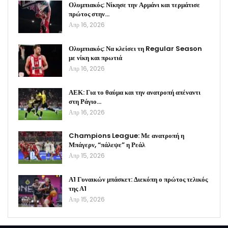
Ολυμπιακός: Νίκησε την Αρμάνι και τερμάτισε
πρώτος στην…
Απρ 16, 2026
Ολυμπιακός: Να κλείσει τη Regular Season
με νίκη και πρωτιά
Απρ 16, 2026
ΑΕΚ: Για το θαύμα και την ανατροπή απέναντι
στη Ράγιο…
Απρ 16, 2026
Champions League: Με ανατροπή η
Μπάγερν, “πάλεψε” η Ρεάλ
Απρ 15, 2026
Α1 Γυναικών μπάσκετ: Διεκόπη ο πρώτος τελικός
της Α1
Απρ 15, 2026