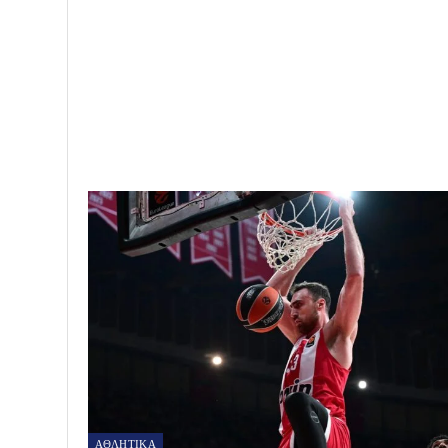
Greeknews24
28171 posts
0 comments
PREV POST
Μιχάλης Χατζηγιάννης Χ ΤΑΜΤΑ – Εκδρομή
ΑΘΛΗΤΙΚΑ