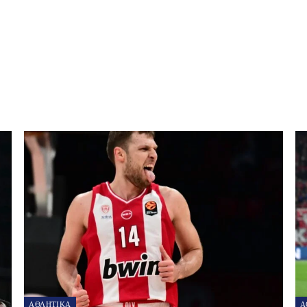
NEXT POST
Πόλο Γυναικών: Κυπελλούχος Ελλάδας ο Ολυμπιακός
ΑΘΛΗΤΙΚΑ
Α