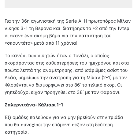
Για την 36η αγωνιστική της Serie A, H πρωτοπόρος Μίλαν
νίκησε 3-1 τη Βερόνα και διατήρησε το +2 από την Ίντερ
κι έκανε ένα ακόμη βήμα για την κατάκτηση του
«σκουντέτο» μετά από 11 χρόνια!
Το κανόνι των νικητών ήταν ο Τονάλι, ο οποίος
σκοράροντας στις καθυστερήσεις του ημιχρόνου και στα
πρώτα λεπτά της αναμέτρησης, από ισάριθμες ασίστ του
Λεάο, σημείωσε την ανατροπή για τη Μίλαν (2-1) με τον
Φλορέντσι να διαμορφώνει στο 86΄ το τελικό σκορ. Οι
γηπεδούχοι είχαν προηγηθεί στο 38΄ με τον Φαραόνι.
Σαλερνιτάνα- Κάλιαρι 1-1
Έξι ομάδες παλεύουν για να μην βρεθούν στην τριάδα
που θα συνεχίσει την επόμενη σεζόν στη δεύτερη
κατηγορία.