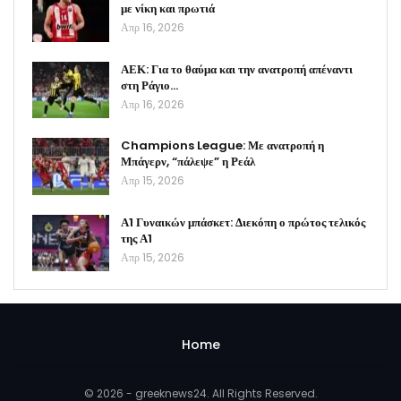
με νίκη και πρωτιά
Απρ 16, 2026
ΑΕΚ: Για το θαύμα και την ανατροπή απέναντι
στη Ράγιο…
Απρ 16, 2026
Champions League: Με ανατροπή η
Μπάγερν, “πάλεψε” η Ρεάλ
Απρ 15, 2026
Α1 Γυναικών μπάσκετ: Διεκόπη ο πρώτος τελικός
της Α1
Απρ 15, 2026
Home
© 2026 - greeknews24. All Rights Reserved.