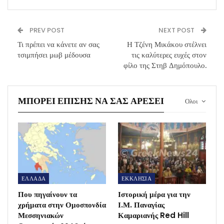
PREV POST
NEXT POST
Τι πρέπει να κάνετε αν σας
Η Τζένη Μικάκου στέλνει
τσιμπήσει μωβ μέδουσα
τις καλύτερες ευχές στον
φίλο της Στηβ Δημόπουλο.
ΜΠΟΡΕΊ ΕΠΊΣΗΣ ΝΑ ΣΑΣ ΑΡΈΣΕΙ
Ολοι
ΕΛΛΑΔΑ
ΕΚΚΛΗΣΙΑ
Που πηγαίνουν τα
Ιστορική μέρα για την
χρήματα στην Ομοσπονδία
Ι.Μ. Παναγίας
Μεσσηνιακών
Καμαριανής Red Hill