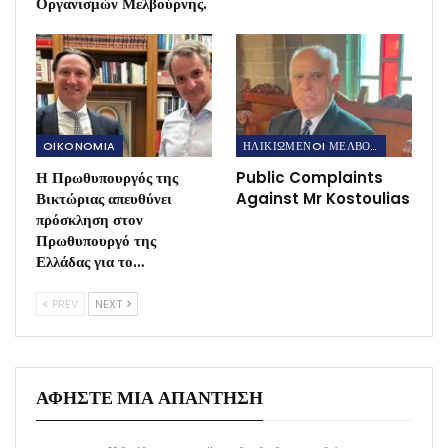
Οργανισμών Μελβούρνης.
OIKONOMIA
ΗΛΙΚΙΩΜΕΝOI ΜΕΛΒΟΥΡΝΗΣ
Η Πρωθυπουργός της
Public Complaints
Βικτώριας απευθύνει
Against Mr Kostoulias
πρόσκληση στον
Πρωθυπουργό της
Ελλάδας για το…
PREV
NEXT
ΑΦΉΣΤΕ ΜΙΑ ΑΠΆΝΤΗΣΗ