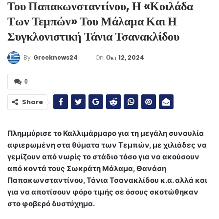
Του Παπακωνσταντίνου, Η «Κοιλάδα
Των Τεμπών» Του Μάλαμα Και Η
Συγκλονιστική Τάνια Τσανακλίδου
On
Οκτ 12, 2024
By
Greeknews24
0
Share
Πλημμύρισε το Καλλιμάρμαρο για τη μεγάλη συναυλία
αφιερωμένη στα θύματα των Τεμπών, με χιλιάδες να
γεμίζουν από νωρίς το στάδιο τόσο για να ακούσουν
από κοντά τους Σωκράτη Μάλαμα, Θανάση
Παπακωνσταντίνου, Τάνια Τσανακλίδου κ.α. αλλά και
για να αποτίσουν φόρο τιμής σε όσους σκοτώθηκαν
στο φοβερό δυστύχημα.