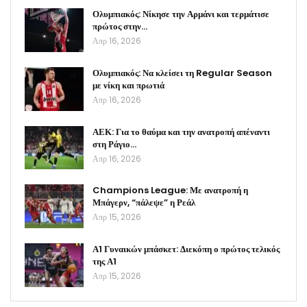
Ολυμπιακός: Νίκησε την Αρμάνι και τερμάτισε
πρώτος στην…
Απρ 16, 2026
Ολυμπιακός: Να κλείσει τη Regular Season
με νίκη και πρωτιά
Απρ 16, 2026
ΑΕΚ: Για το θαύμα και την ανατροπή απέναντι
στη Ράγιο…
Απρ 16, 2026
Champions League: Με ανατροπή η
Μπάγερν, “πάλεψε” η Ρεάλ
Απρ 15, 2026
Α1 Γυναικών μπάσκετ: Διεκόπη ο πρώτος τελικός
της Α1
Απρ 15, 2026