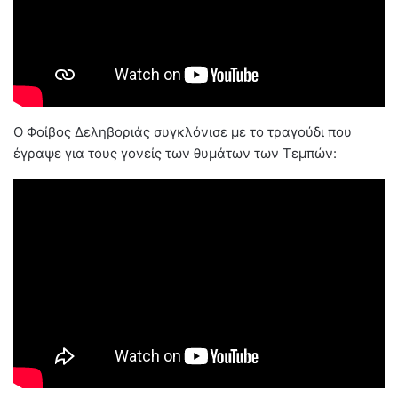
Ο Φοίβος Δεληβοριάς συγκλόνισε με το τραγούδι που
έγραψε για τους γονείς των θυμάτων των Τεμπών: